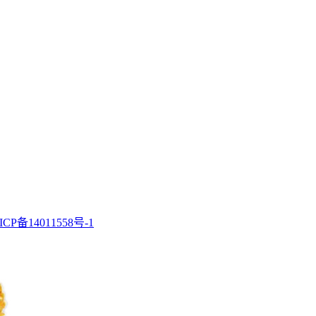
ICP备14011558号-1