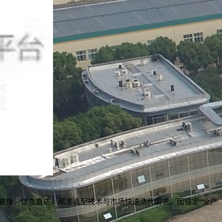
敏捷、信息直达，精准适配技术与市场快速迭代需求。团锚定“全产