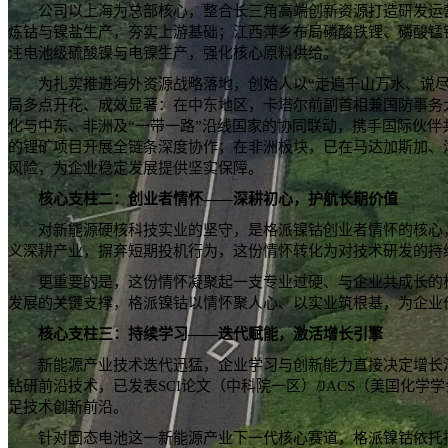
公司以上海为总部核心，整合长三角高端创新资源打造研发运
炼钴与镍盐生产，夯实上游基础；江西萍乡布局磷酸铁锂、磷酸锰
注电池级硫酸镍与电镍生产，强化核心原料供给。
为扎实推进海外资源战略落地，创始人以“走遍千山万水、说
局多点开花、成效显著：在中东地区，卡塔尔前副首相兼国防事务大臣、三五控股
化与中东、非洲及“一带一路”沿线国家的协同联动，携手国际伙
的锂矿项目开展全链条深度协作；在非洲板块，已在马达加斯加、
风险，为企业稳定发展提供坚实保障。
核心支柱二：创业者情怀——深耕初心，护航长期价值
对新能源硬核科技实业的坚守，是格派镍钴创业者情怀的核心
义深耕产业，摒弃短期投机行为，这份情怀转化为对技术研发的持
更重要的是，这份情怀凝聚起一支专业过硬、与企业共成长的
发展的关键支撑，格派镍钴以情怀聚人心、以实业筑根基，为企业
核心支柱三：持续学习——迭代赋能，激活增长引擎
新能源产业技术迭代迅猛，企业学习与创新能力直接决定增长
钻研前沿技术，已发表SCI论文（中科院一区）/JACS（美国化学
足技术创新前沿。
针对固态电池这一新能源产业下一代核心赛道，格派镍钴依托