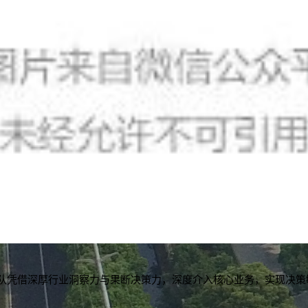
队凭借深厚行业洞察力与果断决策力，深度介入核心业务，实现决策