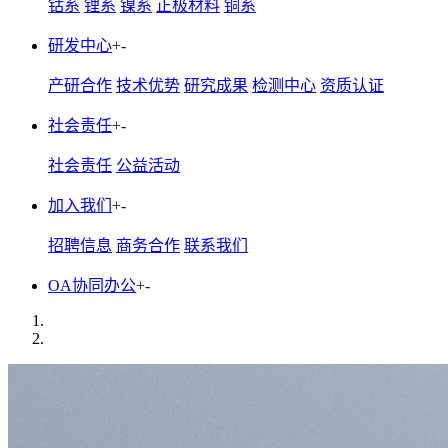
钴系
锂系
镍系
正极材料
铜系
研发中心
+
-
产研合作
技术优势
研究成果
检测中心
资质认证
社会责任
+
-
社会责任
公益活动
加入我们
+
-
招聘信息
商务合作
联系我们
OA协同办公
+
-