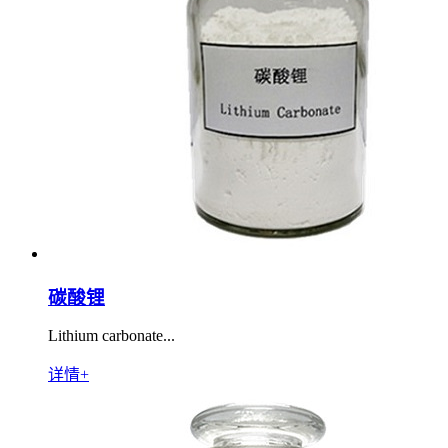
碳酸锂
Lithium carbonate...
详情+