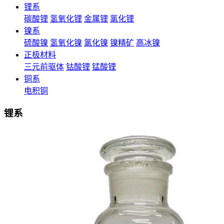
锂系
碳酸锂
氢氧化锂
金属锂
氯化锂
镍系
硫酸镍
氢氧化镍
氯化镍
镍精矿
高冰镍
正极材料
三元前驱体
钴酸锂
锰酸锂
铜系
电积铜
锂系