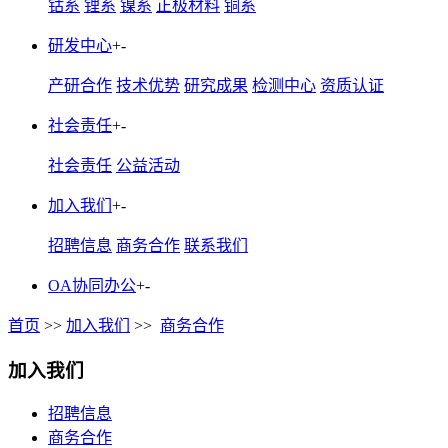
钴系
锂系
镍系
正极材料
铜系
研发中心
+
-
产研合作
技术优势
研究成果
检测中心
资质认证
社会责任
+
-
社会责任
公益活动
加入我们
+
-
招聘信息
商务合作
联系我们
OA协同办公
+
-
首页
>>
加入我们
>>
商务合作
加入我们
招聘信息
商务合作