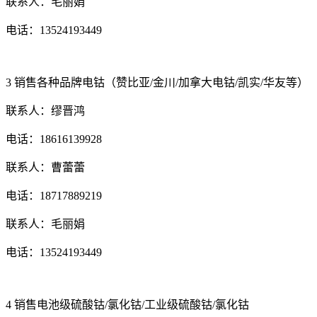
联系人：毛丽娟
电话：
13524193449
3
销售各种品牌电钴（赞比亚
/金川/加拿大电钴/凯实/华友等）
联系人：缪晋鸿
电话：
18616139928
联系人：曹蕾蕾
电话：
18717889219
联系人：毛丽娟
电话：
13524193449
4
销售电池级硫酸钴
/氯化钴/工业级硫酸钴/氯化钴