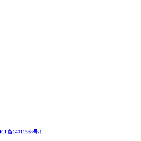
ICP备14011558号-1