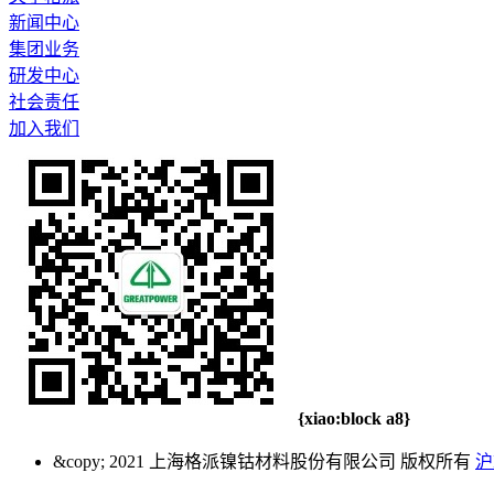
新闻中心
集团业务
研发中心
社会责任
加入我们
{xiao:block a8}
&copy; 2021 上海格派镍钴材料股份有限公司 版权所有
沪