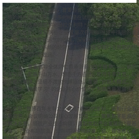
复盘二十载耕耘之路，曹董坦言，公司真正步入稳健成功
之境的时光屈指可数，更多时候是在试错中沉淀、在反思中精
进。他援引古希腊哲学家赫拉克利特 “人不能两次踏进同一条
河流” 的哲言，深刻剖析企业曾屡次在相似困境中徘徊的症
结，强调唯有摒弃对运气的依赖，深化对行业本质与时代趋势
的认知，锤炼科学系统的经营方法论，方能穿越行业周期的惊
涛骇浪，实现行稳致远。
会上，曹董倡导全体同仁传承浙商 “四千精神”—— 说尽
千言万语、走遍千山万水、想尽千方百计、吃尽千辛万苦，以
这份敢闯敢拼、坚韧不拔的拼搏底色，重塑 “创始人模式、创
业者情怀、持续学习” 的企业核心价值观，为高质量发展注入
精神内核。
立足 “世界百年未有之大变局” 的时代坐标，紧扣行业发
展新趋势，会议明确公司核心发展定位 —— 聚焦数字能源全
链解决方案，领航产业生态构建，勇毅奔赴产业发展的 “星辰
大海”。产业布局层面，公司将持续精耕镍、钴、锂等核心金
属领域，同时前瞻性拓展钽铌、稀土、贵金属等战略资源，精