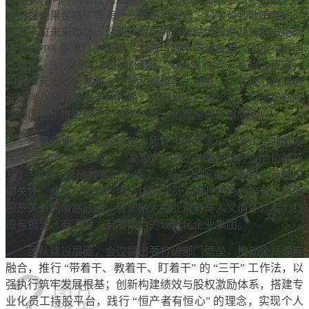
准把握刚果金钴矿等海外资源布局机遇，科学预判政策走向，
提前卡位未来市场。深耕新型电力系统储能设备及智能微电网
EPC、PPA 等项目的研发、制造与数字能源投资，同步布局固
态电池、AI 探矿、构网型储能、无人驾驶矿卡等前沿赛道，
构筑多元发展新格局。市场拓展维度，依托 LG 等核心战略合
作伙伴，持续深化海外布局，在刚果金、赞比亚、马达加斯加
等地区稳步推进矿产与能源项目，拓宽全球发展版图。
曹董强调，企业经营的本质在于经营人心。公司需兼顾发
展的 “高度” 与 “温度”：“高度” 指向业务增长与行业地位的跃
升，“温度” 彰显对客户、员工、股东等所有利益相关者的深
切关怀。从客户接待的细节体贴到员工成长的悉心培育，再到
股东关系的情感联结，皆需融入专业素养与人文情怀，着力打
造有担当、有温度、有凝聚力的现代化企业集团。
团队建设层面，会议提出要打破部门壁垒，推动全员深度
融合，推行 “带着干、教着干、盯着干” 的 “三干” 工作法，以
强执行筑牢发展根基；创新构建绩效与股权激励体系，搭建专
业化员工持股平台，践行 “恒产者有恒心” 的理念，实现个人