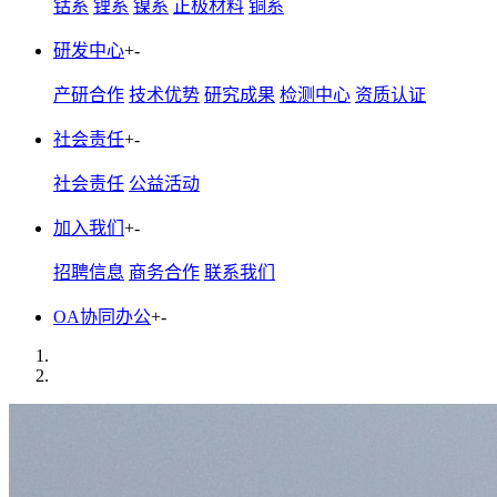
钴系
锂系
镍系
正极材料
铜系
研发中心
+
-
产研合作
技术优势
研究成果
检测中心
资质认证
社会责任
+
-
社会责任
公益活动
加入我们
+
-
招聘信息
商务合作
联系我们
OA协同办公
+
-