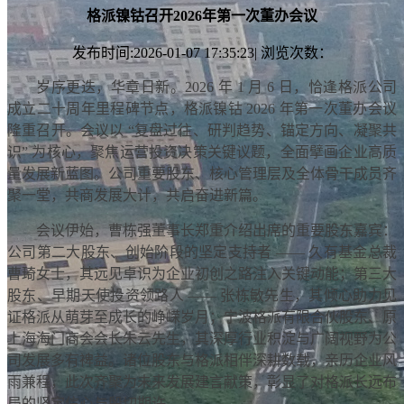
格派镍钴召开2026年第一次董办会议
发布时间:2026-01-07 17:35:23| 浏览次数：
岁序更迭，华章日新。2026 年 1 月 6 日，恰逢格派公司
成立二十周年里程碑节点，格派镍钴 2026 年第一次董办会议
隆重召开。会议以 “复盘过往、研判趋势、锚定方向、凝聚共
识” 为核心，聚焦运营投资决策关键议题，全面擘画企业高质
量发展新蓝图。公司重要股东、核心管理层及全体骨干成员齐
聚一堂，共商发展大计，共启奋进新篇。
会议伊始，曹栋强董事长郑重介绍出席的重要股东嘉宾：
公司第二大股东、创始阶段的坚定支持者 —— 久有基金总裁
曹琦女士，其远见卓识为企业初创之路注入关键动能；第三大
股东、早期天使投资领路人 —— 张栋敏先生，其倾心助力见
证格派从萌芽至成长的峥嵘岁月；宁波格派有限合伙股东、原
上海海门商会会长朱云先生，其深厚行业积淀与广阔视野为公
司发展多有裨益。诸位股东与格派相伴深耕数载，亲历企业风
雨兼程，此次齐聚为未来发展建言献策，彰显了对格派长远布
局的坚定信心与殷切期许。