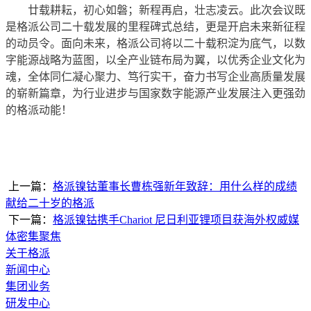
廿载耕耘，初心如磐；新程再启，壮志凌云。此次会议既
是格派公司二十载发展的里程碑式总结，更是开启未来新征程
的动员令。面向未来，格派公司将以二十载积淀为底气，以数
字能源战略为蓝图，以全产业链布局为翼，以优秀企业文化为
魂，全体同仁凝心聚力、笃行实干，奋力书写企业高质量发展
的崭新篇章，为行业进步与国家数字能源产业发展注入更强劲
的格派动能！
上一篇：
格派镍钴董事长曹栋强新年致辞：用什么样的成绩
献给二十岁的格派
下一篇：
格派镍钴携手Chariot 尼日利亚锂项目获海外权威媒
体密集聚焦
关于格派
新闻中心
集团业务
研发中心