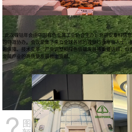
此次镍钴年会由中国有色金属工业协会主办，北京安泰科信息
司特邀协办。会议聚集了来自全球各地的镍钴行业专业人士，
源保障、技术变革、产业调整和绿色低碳发展等重要话题，以
金属产业的高质量发展做出贡献。