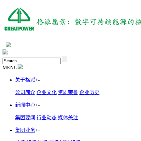
MENU
关于格派
+
-
公司简介
企业文化
资质荣誉
企业历史
新闻中心
+
-
集团要闻
行业动态
媒体关注
集团业务
+
-