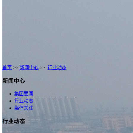
首页
>>
新闻中心
>>
行业动态
新闻中心
集团要闻
行业动态
媒体关注
行业动态